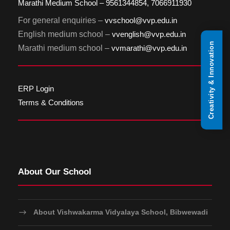
Marathi Medium School – 9561344854, 7066911930
For general enquiries –
vvschool@vvp.edu.in
English medium school –
vvenglish@vvp.edu.in
Creativity & Innovation
Marathi medium school –
vvmarathi@vvp.edu.in
ERP Login
Terms & Conditions
About Our School
About Vishwakarma Vidyalaya School, Bibwewadi