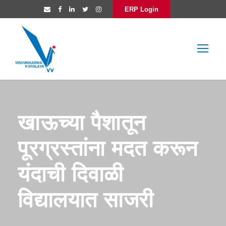
ERP Login
खाऊच्या पैशातून
पूरग्रस्तांना मदत करून
यंदाची दिवाळी
विद्यालयात साजरी